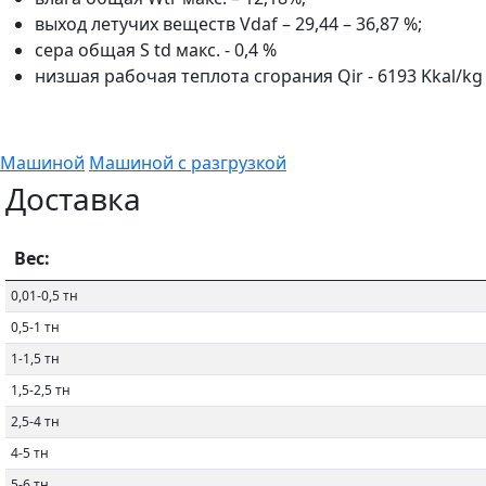
выход летучих веществ Vdaf – 29,44 – 36,87 %;
сера общая S td макс. - 0,4 %
низшая рабочая теплота сгорания Qir - 6193 Kkal/kg
Машиной
Машиной с разгрузкой
Доставка
Вес:
0,01-0,5 тн
0,5-1 тн
1-1,5 тн
1,5-2,5 тн
2,5-4 тн
4-5 тн
5-6 тн