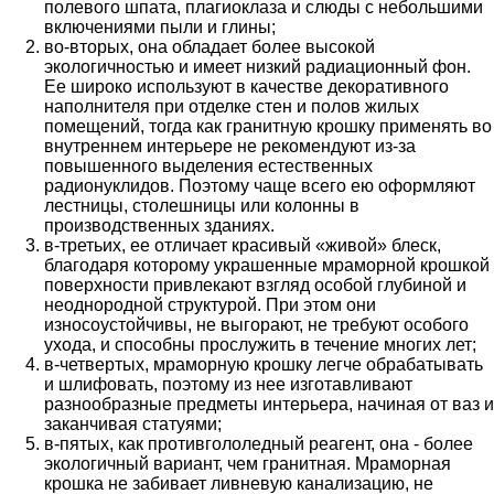
полевого шпата, плагиоклаза и слюды с небольшими
включениями пыли и глины;
во-вторых, она обладает более высокой
экологичностью и имеет низкий радиационный фон.
Ее широко используют в качестве декоративного
наполнителя при отделке стен и полов жилых
помещений, тогда как гранитную крошку применять во
внутреннем интерьере не рекомендуют из-за
повышенного выделения естественных
радионуклидов. Поэтому чаще всего ею оформляют
лестницы, столешницы или колонны в
производственных зданиях.
в-третьих, ее отличает красивый «живой» блеск,
благодаря которому украшенные мраморной крошкой
поверхности привлекают взгляд особой глубиной и
неоднородной структурой. При этом они
износоустойчивы, не выгорают, не требуют особого
ухода, и способны прослужить в течение многих лет;
в-четвертых, мраморную крошку легче обрабатывать
и шлифовать, поэтому из нее изготавливают
разнообразные предметы интерьера, начиная от ваз и
заканчивая статуями;
в-пятых, как противгололедный реагент, она - более
экологичный вариант, чем гранитная. Мраморная
крошка не забивает ливневую канализацию, не