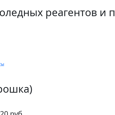
оледных реагентов и 
ты
рошка)
20 руб