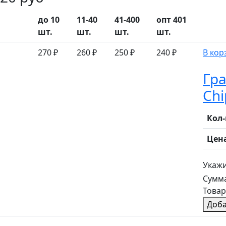
до 10
11-40
41-400
опт 401
шт.
шт.
шт.
шт.
270 ₽
260 ₽
250 ₽
240 ₽
В кор
Гра
Chi
Кол
Цен
Укажи
Сумм
Товар
Доба