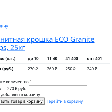
зину
нитная крошка ECO Granite
ps, 25кг
-во
(шт.)
до 10
11-40
41-400
опт 401
а
(руб.)
270 ₽
260 ₽
250 ₽
240 ₽
те количество
а —
270 ₽
руб.
 добавлен в корзину
вить товар в корзину
Перейти в корзину