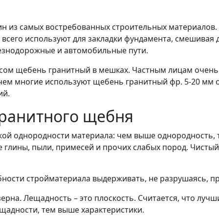
н из самых востребованных строительных материалов. 
всего используют для закладки фундамента, смешивая 
лезнодорожные и автомобильные пути.
росом щебень гранитный в мешках. Частным лицам очен
ем многие используют щебень гранитный фр. 5-20 мм о
ий.
гранитного щебня
ой однородности материала: чем выше однородность, т
ве глины, пыли, примесей и прочих слабых пород. Чист
обности стройматериала выдерживать, не разрушаясь, 
ерна. Лещадность – это плоскость. Считается, что лу
ещадности, тем выше характеристики.