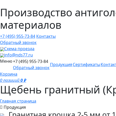
Производство антигол
материалов
+7 (495)
955-73-84
Контакты
Обратный звонок
Схема проезда
info@nds77.ru
Меню
+7 (495)
955-73-84
Продукция
Сертификаты
Контак
Обратный звонок
Корзина
0 позиций
0 ₽
Щебень гранитный (К
Главная страница
Продукция
Гранитная крошка 2-5 мм
от
1