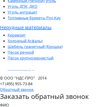
Каменный (печной) уголь
Уголь ДПК, ДКО
Уголь антрацит
Топливные брикеты Pini-Kay
Нерудные материалы
Керамзит
Холодный Асфальт
Щебень гранитный (Крошка)
Песок речной
Песок крупнозернистый
Показать еще
©
ООО "НДС-ПРО"
2014
+7 (495)
955-73-84
Обратный звонок
Заказать обратный звонок
ФИО